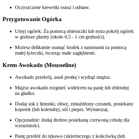
Oczyszczone krewetki osusz i odstaw.
Przygotowanie Ogórka
Umyj ogórek. Za pomocą obieraczki lub noża pokrój ogórek
w grubsze plastry (około 0,5 - 1 cm grubości).
Możesz delikatnie usunąć środek z nasionami za pomocą
małej łyżeczki, tworząc małe zagłębienie.
Krem Awokado (Mousseline)
Awokado przekrój, usuń pestkę i wydrąż miąższ.
Miąższ awokado rozgnieć widelcem na pastę lub zblenduj
na gładko.
Dodaj sok z limonki, oliwę, zmiażdżony czosnek, posiekany
koperek (lub kolendrę), sól i pieprz. Wymieszaj.
Opcjonalnie: dodaj drobno posiekaną czerwoną cebulę dla
wyrazistości.
Pastę przełóż do rękawa cukierniczego z końcówką (lub