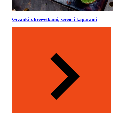
Grzanki z krewetkami, serem i kaparami