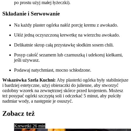
po prostu użyj małej łyżeczki).
Składanie i Serwowanie
Na każdy plaster ogórka nałóż porcję kremu z awokado.
Ułóż jedną oczyszczoną krewetkę na wierzchu awokado.
Delikatnie skrop całą przystawkę słodkim sosem chili.
Posyp całość sezamem lub czarnuszką i udekoruj kiełkami,
jeśli używasz.
Podawaj natychmiast, mocno schłodzone.
Wskazówka Szefa Kuchni:
Aby plasterki ogórka były stabilniejsze
i bardziej estetyczne, użyj obieraczki do julienne, aby stworzyć
ozdobny wzorek na zewnętrznej skórce przed krojeniem. Możesz
też posypać ogórki szczyptą soli i odczekać 5 minut, aby puściły
nadmiar wody, a następnie je osuszyć.
Zobacz też
Krewetki
26 min